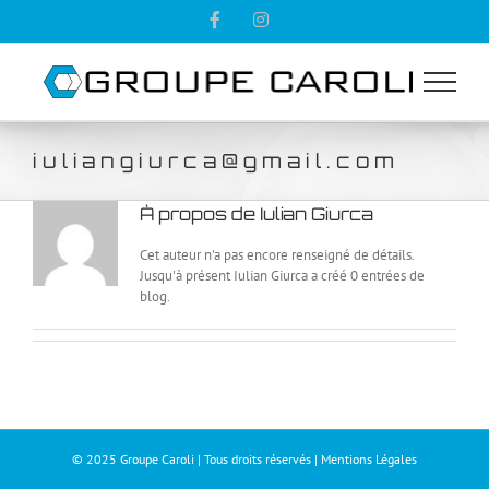
Passer
Facebook
Instagram
au
contenu
iuliangiurca@gmail.com
À propos de
Iulian Giurca
Cet auteur n'a pas encore renseigné de détails.
Jusqu'à présent Iulian Giurca a créé 0 entrées de
blog.
© 2025 Groupe Caroli | Tous droits réservés |
Mentions Légales